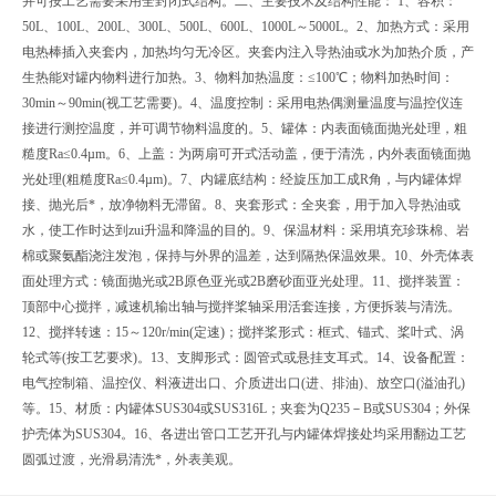
并可按工艺需要采用全封闭式结构。二、
主要技术及结构性能： 1、容积：
50L、100L、200L、300L、500L、600L、1000L～5000L。2、加热方式：采用
电热棒插入夹套内，加热均匀无冷区。夹套内注入导热油或水为加热介质，产
生热能对罐内物料进行加热。3、物料加热温度：≤100℃；物料加热时间：
30min～90min(视工艺需要)。4、温度控制：采用电热偶测量温度与温控仪连
接进行测控温度，并可调节物料温度的。5、罐体：内表面镜面抛光处理，粗
糙度Ra≤0.4µm。6、上盖：为两扇可开式活动盖，便于清洗，内外表面镜面抛
光处理(粗糙度Ra≤0.4µm)。7、内罐底结构：经旋压加工成R角，与内罐体焊
接、抛光后*，放净物料无滞留。8、夹套形式：全夹套，用于加入导热油或
水，使工作时达到zui升温和降温的目的。9、保温材料：采用填充珍珠棉、岩
棉或聚氨酯浇注发泡，保持与外界的温差，达到隔热保温效果。10、外壳体表
面处理方式：镜面抛光或2B原色亚光或2B磨砂面亚光处理。11、搅拌装置：
顶部中心搅拌，减速机输出轴与搅拌桨轴采用活套连接，方便拆装与清洗。
12、搅拌转速：15～120r/min(定速)；搅拌桨形式：框式、锚式、桨叶式、涡
轮式等(按工艺要求)。13、支脚形式：圆管式或悬挂支耳式。14、设备配置：
电气控制箱、温控仪、料液进出口、介质进出口(进、排油)、放空口(溢油孔)
等。15、材质：内罐体SUS304或SUS316L；夹套为Q235－B或SUS304；外保
护壳体为SUS304。16、各进出管口工艺开孔与内罐体焊接处均采用翻边工艺
圆弧过渡，光滑易清洗*，外表美观。