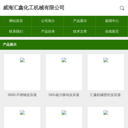
威海汇鑫化工机械有限公司
网站首页
公司简介
产品展示
新闻中心
联系我们
产品目录
技术文章
在线留言
产品展示
3000L不锈钢反应釜
500L磁力驱动反应釜
汇鑫机械密封反应釜