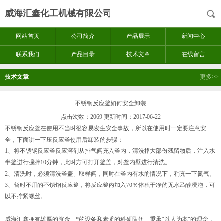
威海汇鑫化工机械有限公司
网站首页
公司简介
产品展示
新闻中心
联系我们
产品目录
技术文章
在线留言
技术文章
更多>>
不锈钢反应釜如何安全卸装
点击次数：2069 更新时间：2017-06-22
不锈钢反应釜在使用不当时很容易发生安全事故，所以在使用时一定要注意安
全，下面讲一下压反应釜使用后卸装的步骤：
1、将不锈钢反应釜反应溶剂从排气阀充入釜内，清洗掉大部份残留物后，注入水
半釜进行搅拌10分钟，此时方可打开釜盖，对釜内壁进行清洗。
2、清洗时，必须清洗釜盖、取样阀，同时在釜内有水的情况下，稍充一下氮气。
3、暂时不用的不锈钢反应釜，将反应釜内加入70％体积干净的无水乙醇浸泡，可
以不拧紧螺丝。
威海汇鑫拥有雄厚的资金、*的设备和素质的科研队伍，秉承“以人为本"的理念，