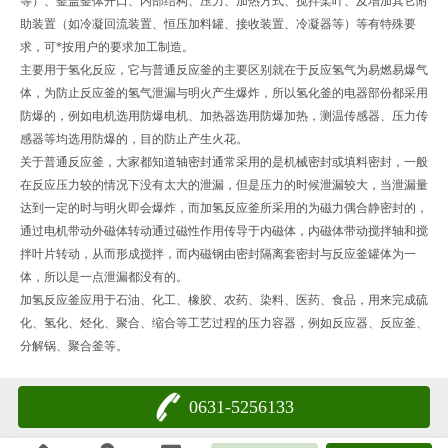
等）、釜盖釜体开口、内部结构、压力、加热方式、搅拌桨叶、及增加其它附
助装置（如冷凝回流装置、恒压加料罐、接收装置、冷凝器等）等有特殊要
求，可*按用户的要求加工制造。
主要用于氢化反应，它与普通反应釜的主要区别就在于反应氢气为易燃易爆气
体，为防止反应釜的氢气泄漏与明火产生爆炸，所以氢化釜的电器部份都采用
防爆的，例如电机选用防爆电机、加热器选用防爆加热，测温传感器、压力传
感器等均选用防爆的，目的防止产生火花。
关于普通反应釜，大家都知道轴密封通常采用的是机械密封或填料密封，一般
在反应压力较的情况下没有太大的泄漏，但是压力的时候泄漏较大，当泄漏量
达到一定的时与明火即会爆炸，而加氢反应釜所采用的为磁力偶合静密封的，
通过电机带动外磁体转动通过磁性作用传导于内磁体，内磁体带动搅拌轴和搅
拌叶片转动，从而形成搅拌，而内磁钢由密封隔离套密封与反应釜罐体为一
体，所以是一点泄漏都没有的。
加氢反应釜应用于石油、化工、橡胶、农药、染料、医药、食品，用来完成硫
化、氢化、烃化、聚合、缩合等工艺过程的压力容器，例如反应器、反应釜、
分解锅、聚合釜等。
0631-5256133