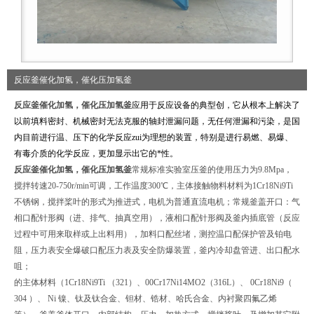
反应釜催化加氢，催化压加氢釜
反应釜催化加氢，催化压加氢釜
应用于反应设备的典型创，它从根本上解决了
以前填料密封、机械密封无法克服的轴封泄漏问题，无任何泄漏和污染，是国
内目前进行温、压下的化学反应zui为理想的装置，特别是进行易燃、易爆、
有毒介质的化学反应，更加显示出它的*性。
反应釜催化加氢，催化压加氢釜
常规标准实验室压釜的使用压力为9.8Mpa，
搅拌转速20-750r/min可调，工作温度300℃，主体接触物料材料为1Cr18Ni9Ti
不锈钢，搅拌桨叶的形式为推进式，电机为普通直流电机；常规釜盖开口：气
相口配针形阀（进、排气、抽真空用），液相口配针形阀及釜内插底管（反应
过程中可用来取样或上出料用），加料口配丝堵，测控温口配保护管及铂电
阻，压力表安全爆破口配压力表及安全防爆装置，釜内冷却盘管进、出口配水
咀；
的主体材料（1Cr18Ni9Ti （321）、00Cr17Ni14MO2（316L）、 0Cr18Ni9（
304 ）、 Ni 镍、钛及钛合金、钽材、锆材、哈氏合金、内衬聚四氟乙烯