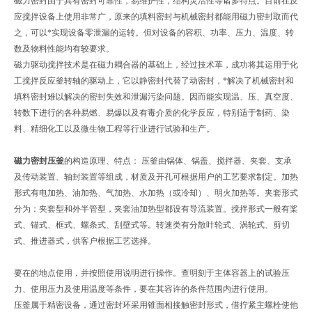
磁力密封由于具有密封可靠性，易维护性，结构灵活性等诸多特点。目前在反
应搅拌设备上使用非常广，原来的填料密封与机械密封都能用磁力密封取而代
之，可以*实现设备零泄漏的运转。但对设备的容积、功率、压力、温度、转
数及物料性能均有较要求。
磁力驱动搅拌技术是在磁力耦合器的基础上，经过技术革，成功将其运用于化
工搅拌反应釜转轴的驱动上，它以静密封代替了动密封，*解决了机械密封和
填料密封难以解决的密封失效和泄漏污染问题。因而能实现温、压、真空度、
转数下进行的各种易燃、易爆以及有毒介质的化学反应，特别适于制药、染
料、精细化工以及微生物工程等行业进行试验和生产。
磁力密封压釜
的构造原理、特点： 压釜由锅体、锅盖、搅拌器、夹套、支承
及传动装置、轴封装置等组成，材质及开孔可根据用户的工艺要求制定。加热
形式有电加热、油加热、气加热、水加热（或冷却）、明火加热等。夹套形式
分为：夹套型和外半管型，夹套油加热型都设有导流装置。搅拌形式一般有桨
式、锚式、框式、螺条式、刮壁式等。转速类有分散叶轮式、涡轮式、剪切
式、推进器式，供客户根据工艺选择。
要在的地点使用，并按照使用说明进行操作。查明刻于主体容器上的试验压
力、使用压力及使用温度等条件，要在其容许的条件范围内进行使用。
压釜属于精密设备，通过密封环采用锥面相接触密封形式，借拧紧主螺栓使他