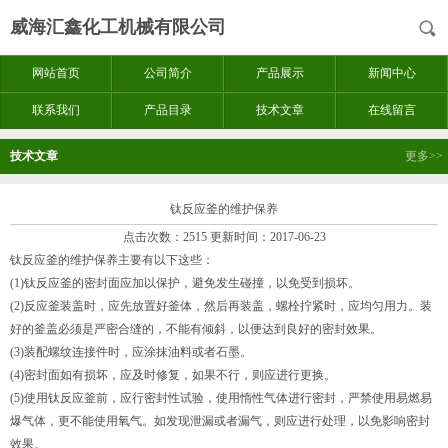
威海汇鑫化工机械有限公司
网站首页
公司简介
产品展示
新闻中心
联系我们
产品目录
技术文章
在线留言
技术文章
更多>>
钛反应釜的维护保养
点击次数：2515 更新时间：2017-06-23
钛反应釜的维护保养主要有以下这些：
(1)钛反应釜的密封面应加以保护，避免发生碰撞，以免受到损坏。
(2)反应釜装盖时，应先放置好釜体，然后再装盖，螺栓拧紧时，应均匀用力。装
好的釜盖必须是严密合缝的，不能有倾斜，以便达到良好的密封效果。
(3)装配螺纹连接件时，应涂抹油料或者石墨。
(4)密封面如有损坏，应及时修复，如果不行，则应进行更换。
(5)使用钛反应釜前，应行密封性试验，使用惰性气体进行密封，严禁使用易燃易
爆气体，更不能使用氧气。如发现泄漏或者漏气，则应进行处理，以免影响密封
效果。