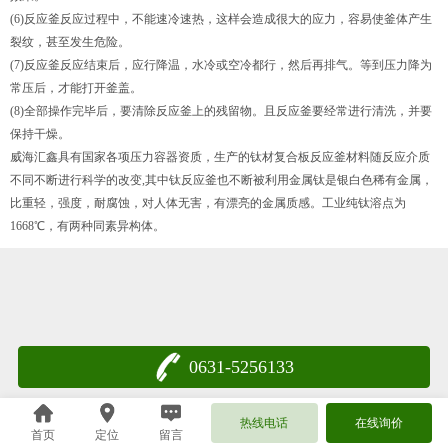
(6)反应釜反应过程中，不能速冷速热，这样会造成很大的应力，容易使釜体产生
裂纹，甚至发生危险。
(7)反应釜反应结束后，应行降温，水冷或空冷都行，然后再排气。等到压力降为
常压后，才能打开釜盖。
(8)全部操作完毕后，要清除反应釜上的残留物。且反应釜要经常进行清洗，并要
保持干燥。
威海汇鑫具有国家各项压力容器资质，生产的钛材复合板反应釜材料随反应介质
不同不断进行科学的改变,其中钛反应釜也不断被利用金属钛是银白色稀有金属，
比重轻，强度，耐腐蚀，对人体无害，有漂亮的金属质感。工业纯钛溶点为
1668℃，有两种同素异构体。
0631-5256133
热线电话
在线询价
首页
定位
留言