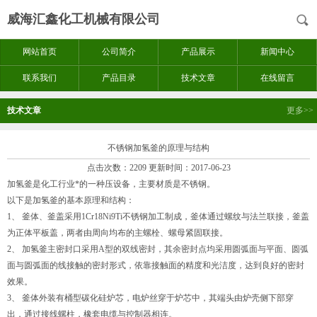
威海汇鑫化工机械有限公司
网站首页
公司简介
产品展示
新闻中心
联系我们
产品目录
技术文章
在线留言
技术文章
更多>>
不锈钢加氢釜的原理与结构
点击次数：2209 更新时间：2017-06-23
加氢釜是化工行业*的一种压设备，主要材质是不锈钢。
以下是加氢釜的基本原理和结构：
1、 釜体、釜盖采用1Cr18Ni9Ti不锈钢加工制成，釜体通过螺纹与法兰联接，釜盖
为正体平板盖，两者由周向均布的主螺栓、螺母紧固联接。
2、 加氢釜主密封口采用A型的双线密封，其余密封点均采用圆弧面与平面、圆弧
面与圆弧面的线接触的密封形式，依靠接触面的精度和光洁度，达到良好的密封
效果。
3、 釜体外装有桶型碳化硅炉芯，电炉丝穿于炉芯中，其端头由炉壳侧下部穿
出，通过接线螺柱，橡套电缆与控制器相连。